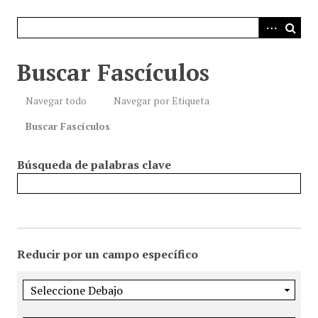
i
n
c
i
Buscar Fascículos
p
a
Navegar todo
Navegar por Etiqueta
l
Buscar Fascículos
Búsqueda de palabras clave
Reducir por un campo específico