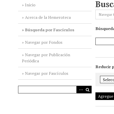
Busc
i
Inicio
n
Navegar 
c
Acerca de la Hemeroteca
i
Búsqueda
p
Búsqueda por Fascículos
a
l
Navegar por Fondos
Navegar por Publicación
Periódica
Reducir 
Navegar por Fascículos
Agregue