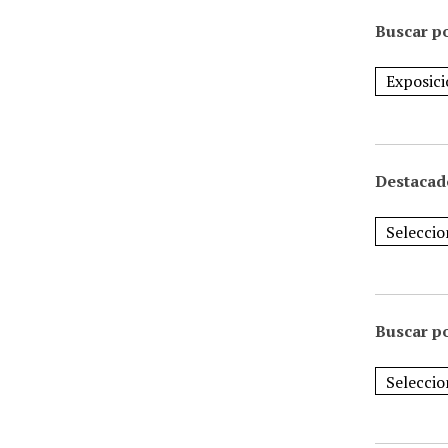
Buscar po
Destacad
Buscar p