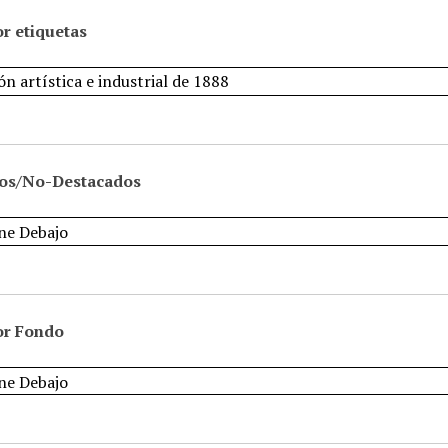
r etiquetas
os/No-Destacados
or Fondo