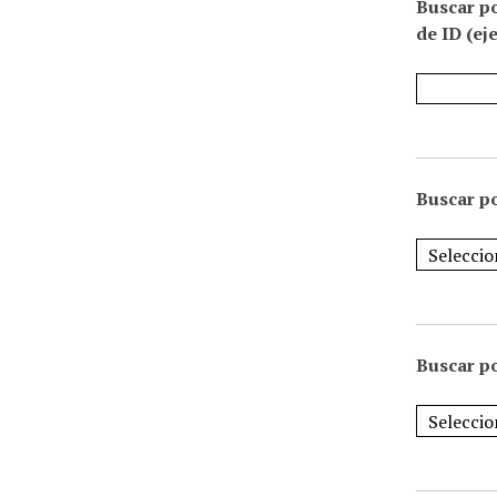
Buscar p
de ID (ej
Buscar po
Buscar po