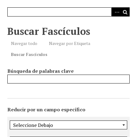
i
n
c
i
Buscar Fascículos
p
a
Navegar todo
Navegar por Etiqueta
l
Buscar Fascículos
Búsqueda de palabras clave
Reducir por un campo específico