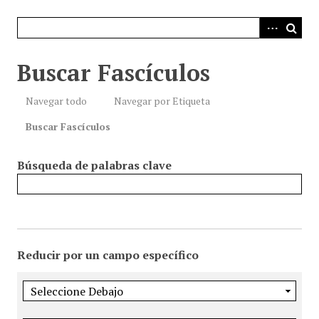
i
n
c
i
Buscar Fascículos
p
a
Navegar todo
Navegar por Etiqueta
l
Buscar Fascículos
Búsqueda de palabras clave
Reducir por un campo específico