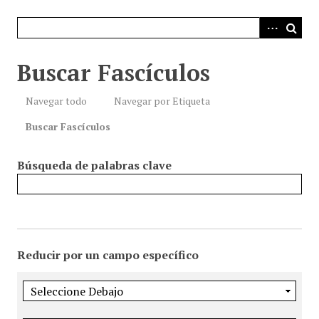
i
n
c
i
Buscar Fascículos
p
a
Navegar todo
Navegar por Etiqueta
l
Buscar Fascículos
Búsqueda de palabras clave
Reducir por un campo específico