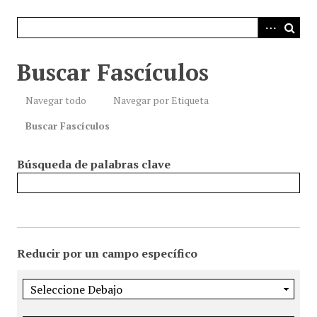
i
n
c
i
Buscar Fascículos
p
a
Navegar todo
Navegar por Etiqueta
l
Buscar Fascículos
Búsqueda de palabras clave
Reducir por un campo específico