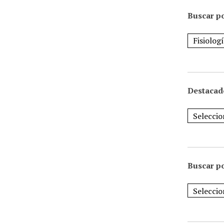
Buscar po
Destacad
Buscar p