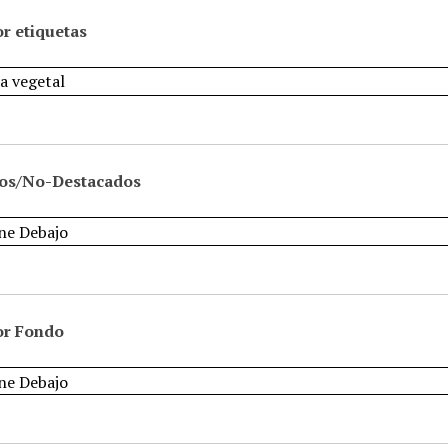
r etiquetas
os/No-Destacados
or Fondo