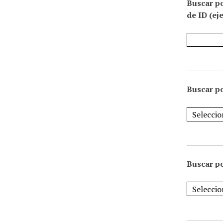
Buscar p
de ID (ej
Buscar po
Buscar po