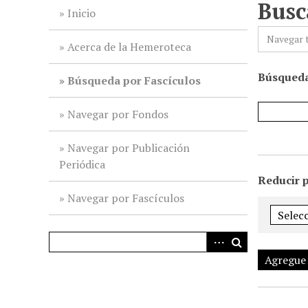
Busc
i
Inicio
n
Navegar 
c
Acerca de la Hemeroteca
i
Búsqueda
p
Búsqueda por Fascículos
a
l
Navegar por Fondos
Navegar por Publicación
Periódica
Reducir 
Navegar por Fascículos
Agregue