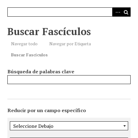
i
n
c
i
Buscar Fascículos
p
a
Navegar todo
Navegar por Etiqueta
l
Buscar Fascículos
Búsqueda de palabras clave
Reducir por un campo específico