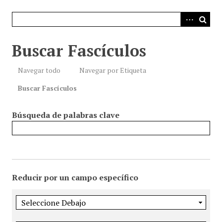
i
n
c
i
Buscar Fascículos
p
a
Navegar todo
Navegar por Etiqueta
l
Buscar Fascículos
Búsqueda de palabras clave
Reducir por un campo específico