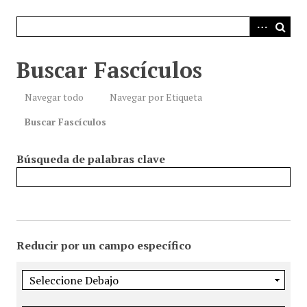
i
n
c
i
Buscar Fascículos
p
a
Navegar todo
Navegar por Etiqueta
l
Buscar Fascículos
Búsqueda de palabras clave
Reducir por un campo específico