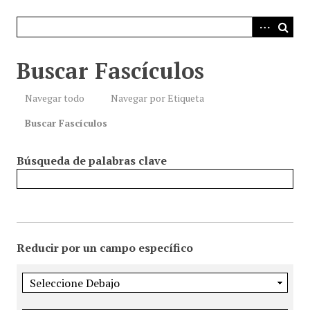
i
n
c
i
Buscar Fascículos
p
a
Navegar todo
Navegar por Etiqueta
l
Buscar Fascículos
Búsqueda de palabras clave
Reducir por un campo específico