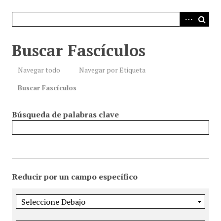
i
n
c
i
Buscar Fascículos
p
a
Navegar todo
Navegar por Etiqueta
l
Buscar Fascículos
Búsqueda de palabras clave
Reducir por un campo específico