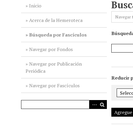
Busc
i
Inicio
n
Navegar 
c
Acerca de la Hemeroteca
i
Búsqueda
p
Búsqueda por Fascículos
a
l
Navegar por Fondos
Navegar por Publicación
Periódica
Reducir 
Navegar por Fascículos
Agregue