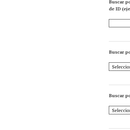
Buscar p
de ID (ej
Buscar po
Buscar po