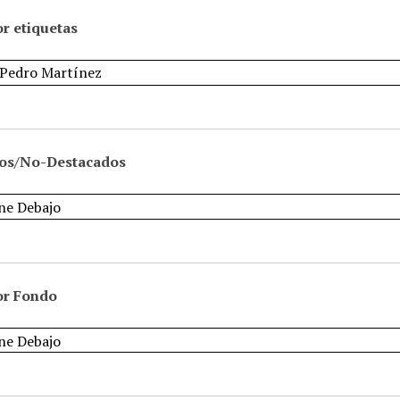
r etiquetas
os/No-Destacados
or Fondo