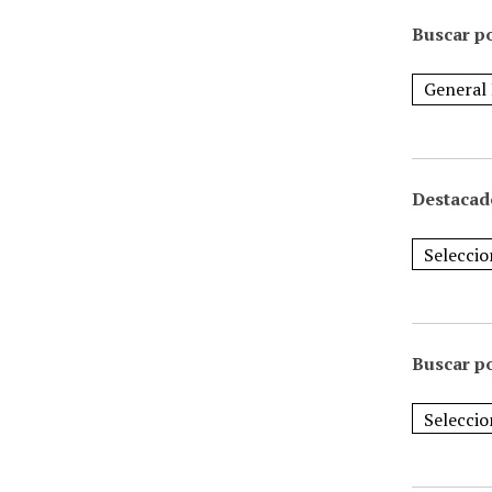
Buscar po
Destacad
Buscar p