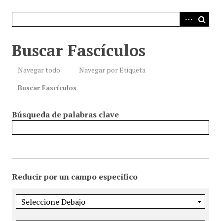
i
n
c
i
Buscar Fascículos
p
a
Navegar todo
Navegar por Etiqueta
l
Buscar Fascículos
Búsqueda de palabras clave
Reducir por un campo específico