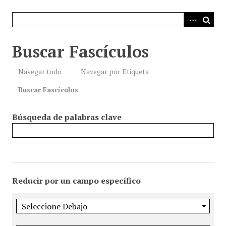
i
n
c
i
Buscar Fascículos
p
a
Navegar todo
Navegar por Etiqueta
l
Buscar Fascículos
Búsqueda de palabras clave
Reducir por un campo específico