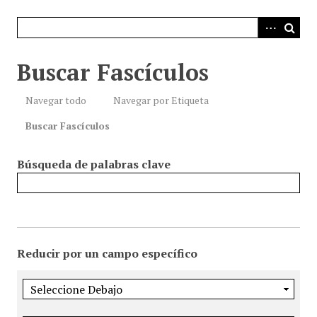
i
n
c
i
Buscar Fascículos
p
a
Navegar todo
Navegar por Etiqueta
l
Buscar Fascículos
Búsqueda de palabras clave
Reducir por un campo específico