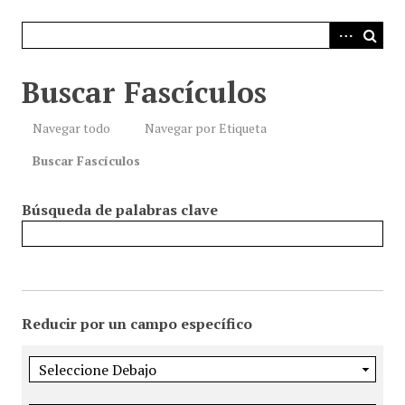
i
n
c
i
Buscar Fascículos
p
a
Navegar todo
Navegar por Etiqueta
l
Buscar Fascículos
Búsqueda de palabras clave
Reducir por un campo específico