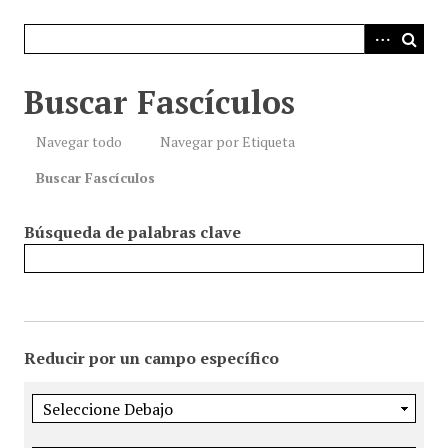
i
n
c
i
Buscar Fascículos
p
a
Navegar todo
Navegar por Etiqueta
l
Buscar Fascículos
Búsqueda de palabras clave
Reducir por un campo específico