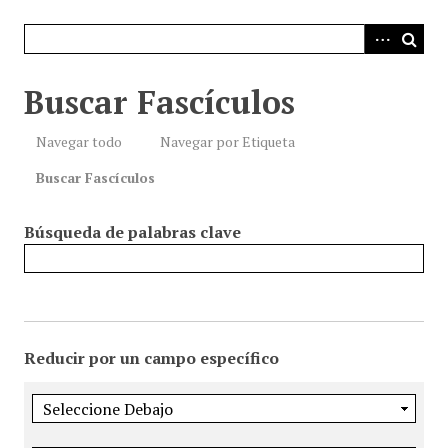
i
n
c
i
Buscar Fascículos
p
a
Navegar todo
Navegar por Etiqueta
l
Buscar Fascículos
Búsqueda de palabras clave
Reducir por un campo específico