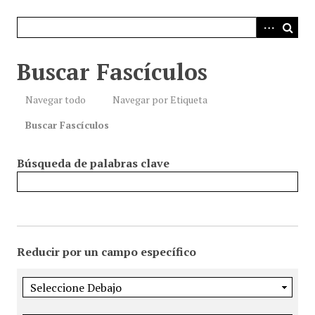
i
n
c
i
Buscar Fascículos
p
a
Navegar todo
Navegar por Etiqueta
l
Buscar Fascículos
Búsqueda de palabras clave
Reducir por un campo específico