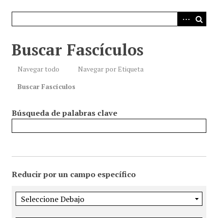
i
n
c
i
Buscar Fascículos
p
a
Navegar todo
Navegar por Etiqueta
l
Buscar Fascículos
Búsqueda de palabras clave
Reducir por un campo específico