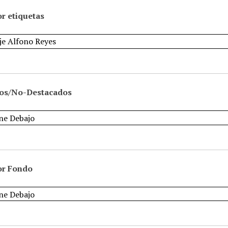
r etiquetas
os/No-Destacados
or Fondo