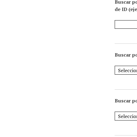
Buscar p
de ID (ej
Buscar po
Buscar po