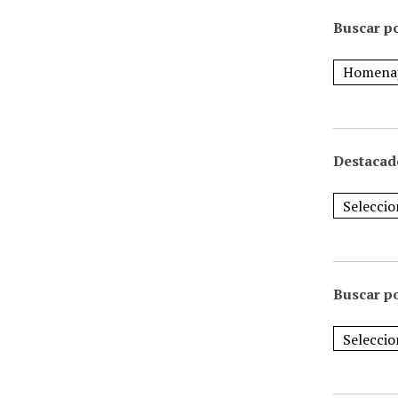
Buscar po
Destacad
Buscar p