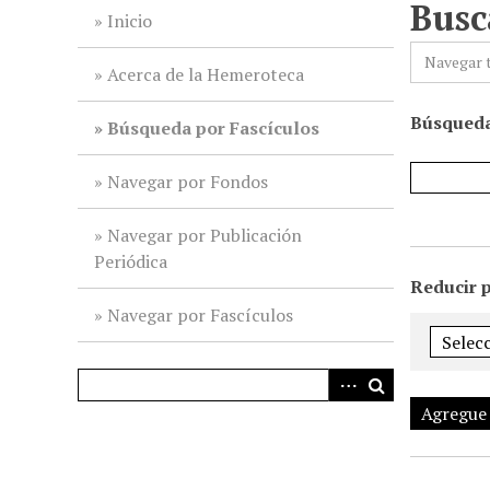
Busc
i
Inicio
n
Navegar 
c
Acerca de la Hemeroteca
i
Búsqueda
p
Búsqueda por Fascículos
a
l
Navegar por Fondos
Navegar por Publicación
Periódica
Reducir 
Navegar por Fascículos
Agregue