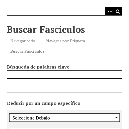
i
n
c
i
Buscar Fascículos
p
a
Navegar todo
Navegar por Etiqueta
l
Buscar Fascículos
Búsqueda de palabras clave
Reducir por un campo específico