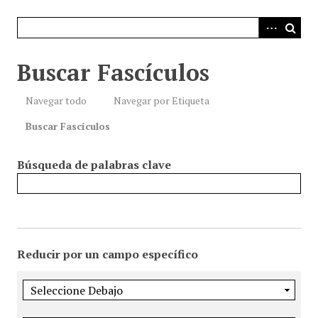
i
n
c
i
Buscar Fascículos
p
a
Navegar todo
Navegar por Etiqueta
l
Buscar Fascículos
Búsqueda de palabras clave
Reducir por un campo específico