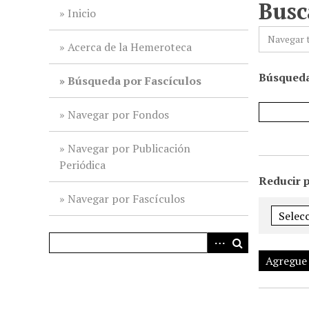
Busc
i
Inicio
n
Navegar 
c
Acerca de la Hemeroteca
i
Búsqueda
p
Búsqueda por Fascículos
a
l
Navegar por Fondos
Navegar por Publicación
Periódica
Reducir 
Navegar por Fascículos
Agregue