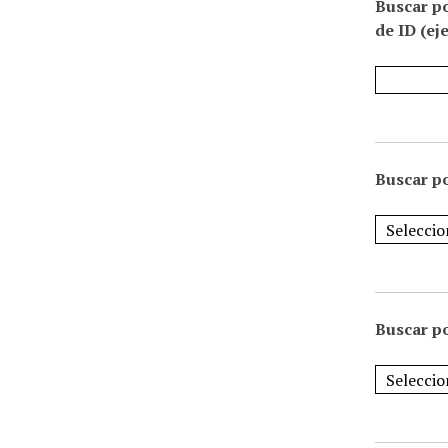
Buscar p
de ID (ej
Buscar po
Buscar po