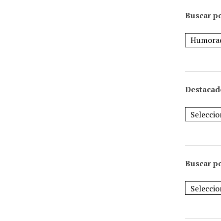
Buscar po
Destacad
Buscar p