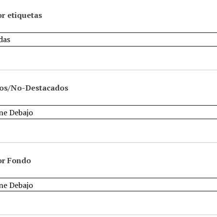
r etiquetas
os/No-Destacados
or Fondo