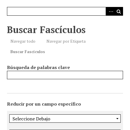
i
n
c
i
Buscar Fascículos
p
a
Navegar todo
Navegar por Etiqueta
l
Buscar Fascículos
Búsqueda de palabras clave
Reducir por un campo específico