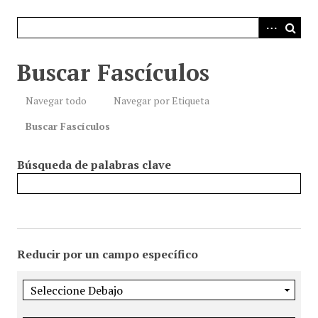
i
n
c
i
Buscar Fascículos
p
a
Navegar todo
Navegar por Etiqueta
l
Buscar Fascículos
Búsqueda de palabras clave
Reducir por un campo específico