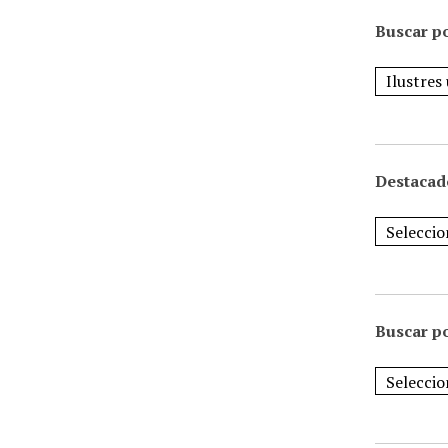
Buscar po
Destacad
Buscar p