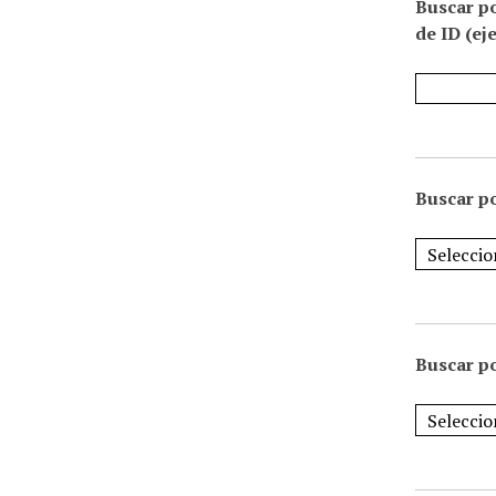
Buscar p
de ID (ej
Buscar po
Buscar po