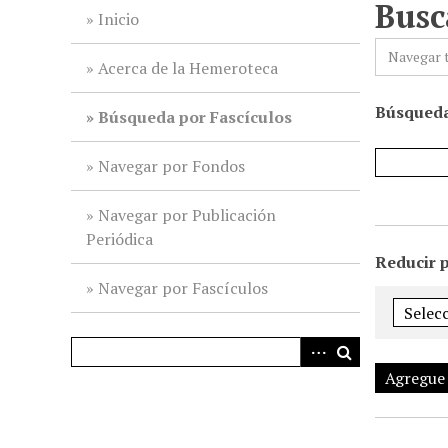
Busc
i
Inicio
n
Navegar 
c
Acerca de la Hemeroteca
i
Búsqueda
p
Búsqueda por Fascículos
a
l
Navegar por Fondos
Navegar por Publicación
Periódica
Reducir 
Navegar por Fascículos
Agregue