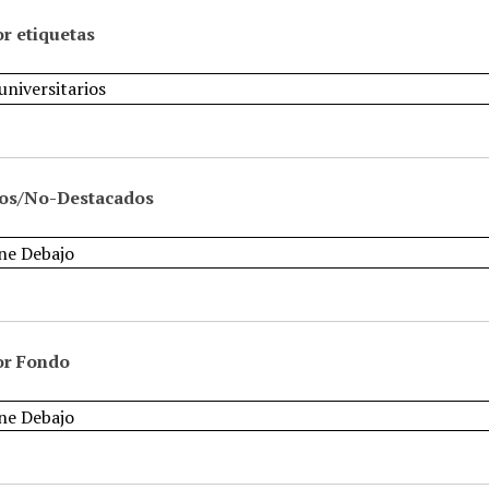
r etiquetas
os/No-Destacados
or Fondo