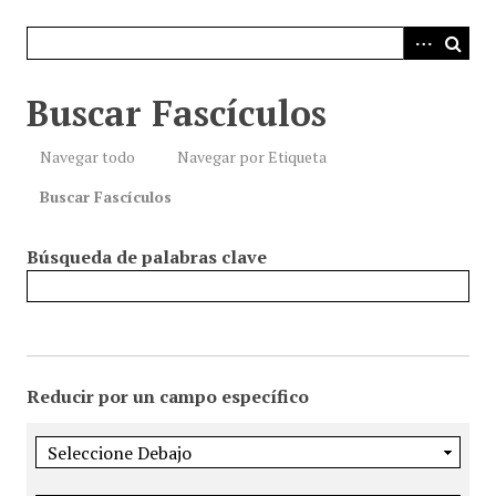
i
n
c
i
Buscar Fascículos
p
a
Navegar todo
Navegar por Etiqueta
l
Buscar Fascículos
Búsqueda de palabras clave
Reducir por un campo específico