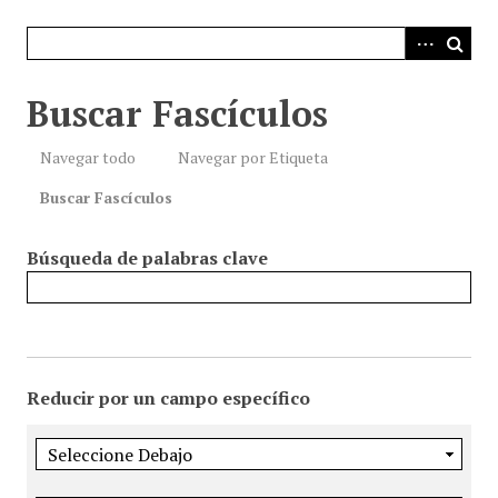
i
n
c
i
Buscar Fascículos
p
a
Navegar todo
Navegar por Etiqueta
l
Buscar Fascículos
Búsqueda de palabras clave
Reducir por un campo específico