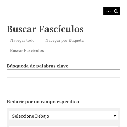
i
n
c
i
Buscar Fascículos
p
a
Navegar todo
Navegar por Etiqueta
l
Buscar Fascículos
Búsqueda de palabras clave
Reducir por un campo específico