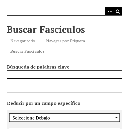
i
n
c
i
Buscar Fascículos
p
a
Navegar todo
Navegar por Etiqueta
l
Buscar Fascículos
Búsqueda de palabras clave
Reducir por un campo específico