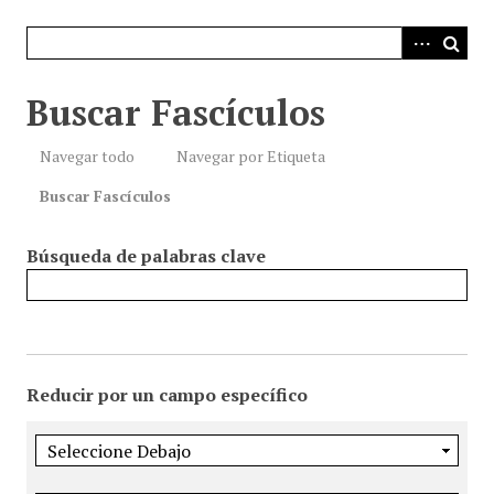
i
n
c
i
Buscar Fascículos
p
a
Navegar todo
Navegar por Etiqueta
l
Buscar Fascículos
Búsqueda de palabras clave
Reducir por un campo específico