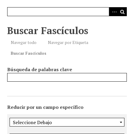
i
n
c
i
Buscar Fascículos
p
a
Navegar todo
Navegar por Etiqueta
l
Buscar Fascículos
Búsqueda de palabras clave
Reducir por un campo específico