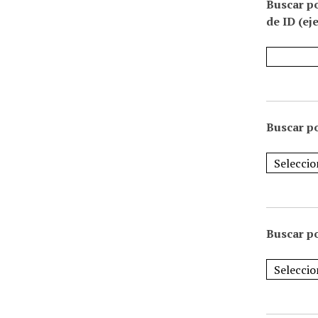
Buscar p
de ID (ej
Buscar po
Buscar po