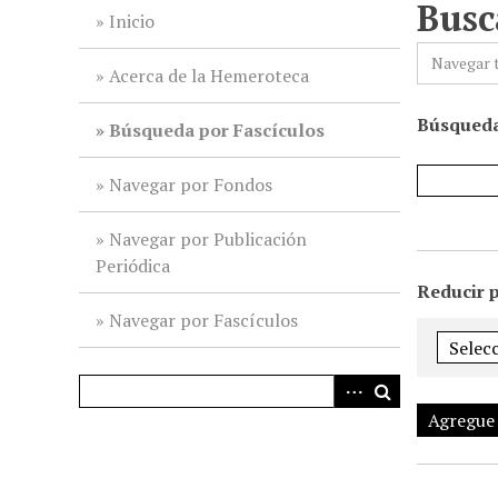
Busc
i
Inicio
n
Navegar 
c
Acerca de la Hemeroteca
i
Búsqueda
p
Búsqueda por Fascículos
a
l
Navegar por Fondos
Navegar por Publicación
Periódica
Reducir 
Navegar por Fascículos
Agregue