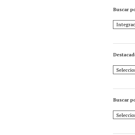
Buscar po
Destacad
Buscar p