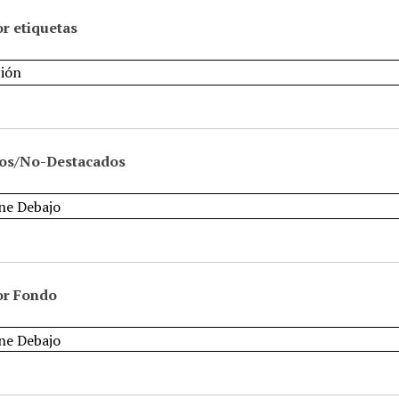
r etiquetas
os/No-Destacados
or Fondo