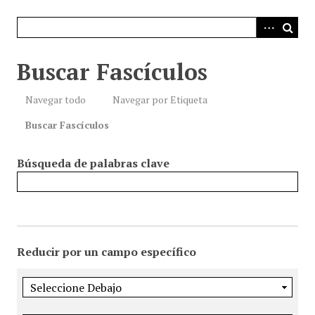
i
n
c
i
Buscar Fascículos
p
a
Navegar todo
Navegar por Etiqueta
l
Buscar Fascículos
Búsqueda de palabras clave
Reducir por un campo específico