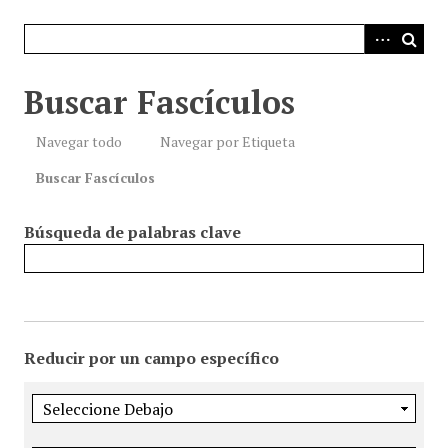
i
n
c
i
Buscar Fascículos
p
a
Navegar todo
Navegar por Etiqueta
l
Buscar Fascículos
Búsqueda de palabras clave
Reducir por un campo específico