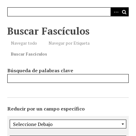
i
n
c
i
Buscar Fascículos
p
a
Navegar todo
Navegar por Etiqueta
l
Buscar Fascículos
Búsqueda de palabras clave
Reducir por un campo específico