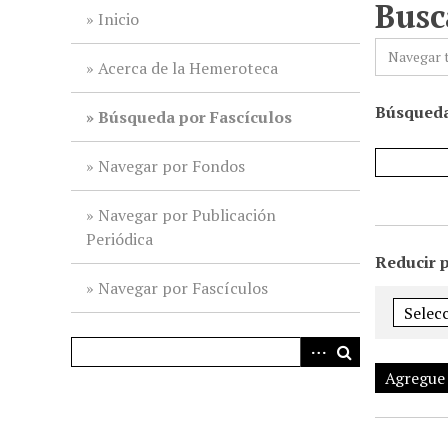
Busc
i
Inicio
n
Navegar 
c
Acerca de la Hemeroteca
i
Búsqueda
p
Búsqueda por Fascículos
a
l
Navegar por Fondos
Navegar por Publicación
Periódica
Reducir 
Navegar por Fascículos
Agregue