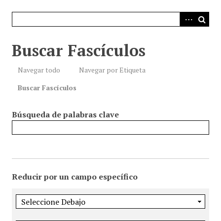
i
n
c
i
Buscar Fascículos
p
a
Navegar todo
Navegar por Etiqueta
l
Buscar Fascículos
Búsqueda de palabras clave
Reducir por un campo específico