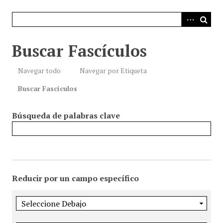
i
n
c
i
Buscar Fascículos
p
a
Navegar todo
Navegar por Etiqueta
l
Buscar Fascículos
Búsqueda de palabras clave
Reducir por un campo específico