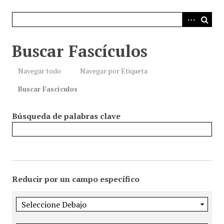
i
n
c
i
Buscar Fascículos
p
a
Navegar todo
Navegar por Etiqueta
l
Buscar Fascículos
Búsqueda de palabras clave
Reducir por un campo específico