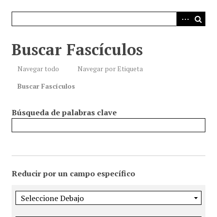
i
n
c
i
Buscar Fascículos
p
a
Navegar todo
Navegar por Etiqueta
l
Buscar Fascículos
Búsqueda de palabras clave
Reducir por un campo específico