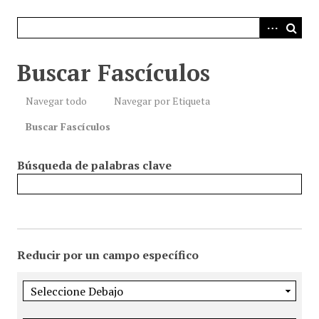
i
n
c
i
Buscar Fascículos
p
a
Navegar todo
Navegar por Etiqueta
l
Buscar Fascículos
Búsqueda de palabras clave
Reducir por un campo específico