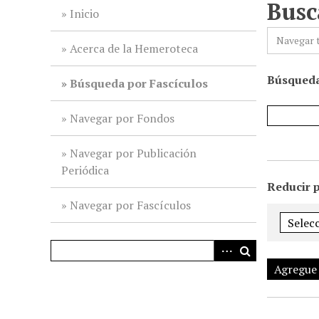
Busc
i
Inicio
n
Navegar 
c
Acerca de la Hemeroteca
i
Búsqueda
p
Búsqueda por Fascículos
a
l
Navegar por Fondos
Navegar por Publicación
Periódica
Reducir 
Navegar por Fascículos
Agregue