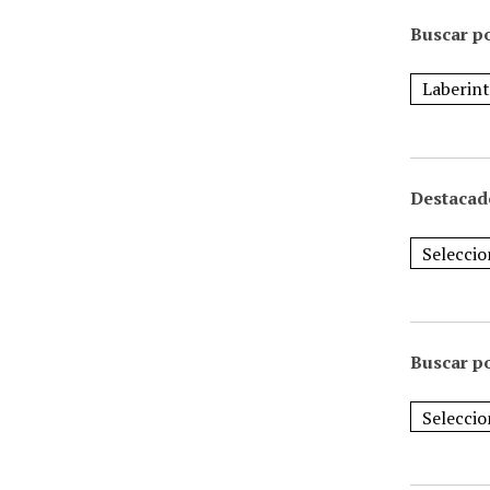
Buscar po
Destacad
Buscar p