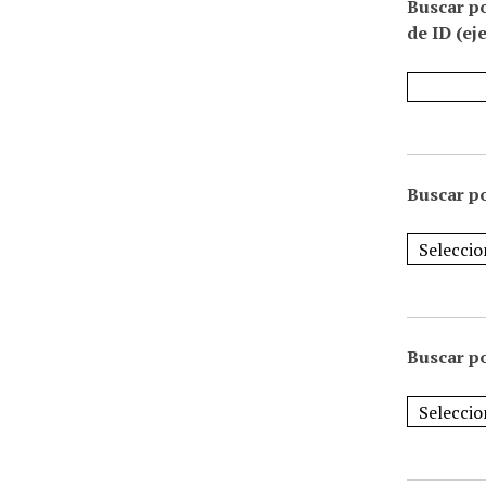
Buscar p
de ID (ej
Buscar po
Buscar po