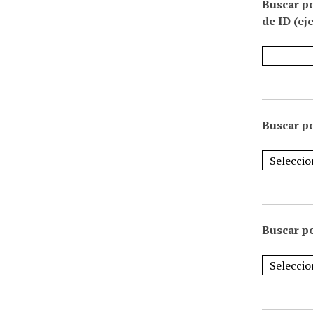
Buscar p
de ID (ej
Buscar po
Buscar po