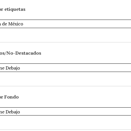
r etiquetas
os/No-Destacados
or Fondo