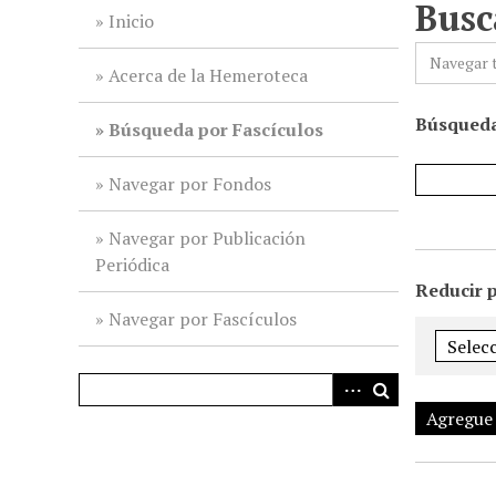
Busc
i
Inicio
n
Navegar 
c
Acerca de la Hemeroteca
i
Búsqueda
p
Búsqueda por Fascículos
a
l
Navegar por Fondos
Navegar por Publicación
Periódica
Reducir 
Navegar por Fascículos
Agregue