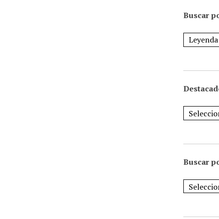
Buscar po
Destacad
Buscar p