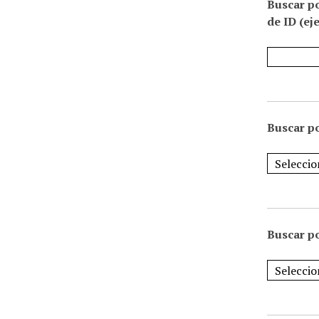
Buscar p
de ID (ej
Buscar po
Buscar po