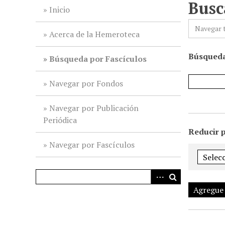
Busc
i
Inicio
n
Navegar 
c
Acerca de la Hemeroteca
i
Búsqueda
p
Búsqueda por Fascículos
a
l
Navegar por Fondos
Navegar por Publicación
Periódica
Reducir 
Navegar por Fascículos
Agregue