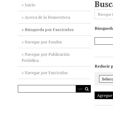
Busc
i
Inicio
n
Navegar 
c
Acerca de la Hemeroteca
i
Búsqueda
p
Búsqueda por Fascículos
a
l
Navegar por Fondos
Navegar por Publicación
Periódica
Reducir 
Navegar por Fascículos
Agregue