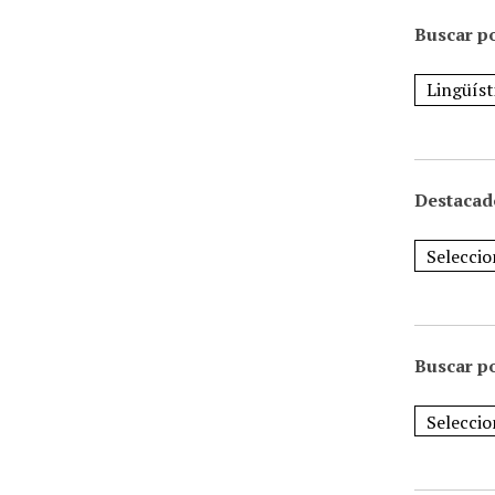
Buscar po
Destacad
Buscar p