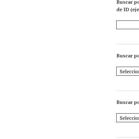
Buscar p
de ID (ej
Buscar po
Buscar po