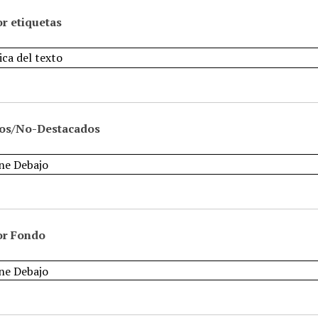
r etiquetas
os/No-Destacados
or Fondo