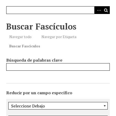
i
n
c
i
Buscar Fascículos
p
a
Navegar todo
Navegar por Etiqueta
l
Buscar Fascículos
Búsqueda de palabras clave
Reducir por un campo específico