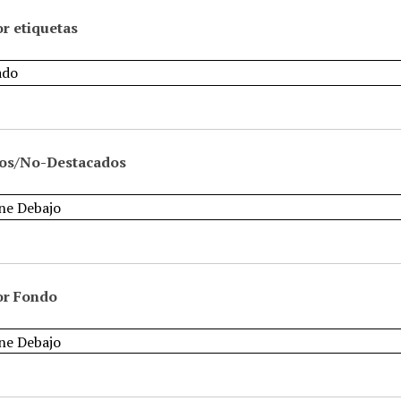
r etiquetas
os/No-Destacados
or Fondo