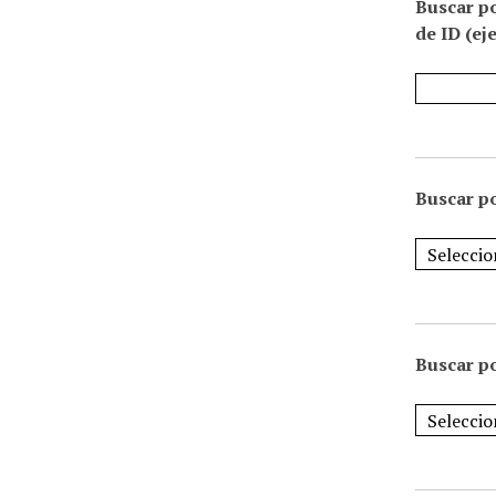
Buscar p
de ID (ej
Buscar po
Buscar po