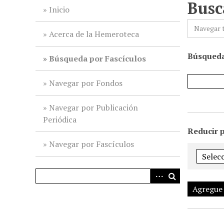
Busc
i
Inicio
n
Navegar 
c
Acerca de la Hemeroteca
i
Búsqueda
p
Búsqueda por Fascículos
a
l
Navegar por Fondos
Navegar por Publicación
Periódica
Reducir 
Navegar por Fascículos
Agregue